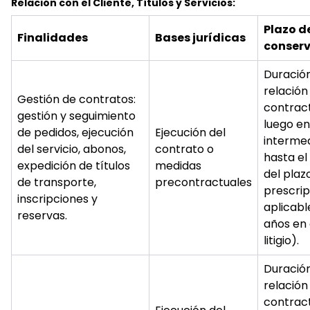
Relación con el Cliente, Títulos y Servicios:
Plazo d
Finalidades
Bases jurídicas
conser
Duración
relación
Gestión de contratos:
contract
gestión y seguimiento
luego en
de pedidos, ejecución
Ejecución del
interme
del servicio, abonos,
contrato o
hasta el
expedición de títulos
medidas
del plaz
de transporte,
precontractuales
prescrip
inscripciones y
aplicabl
reservas.
años en
litigio).
Duración
relación
contract