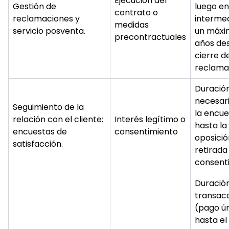
Ejecución del
Gestión de
luego en
contrato o
reclamaciones y
interme
medidas
servicio posventa.
un máxi
precontractuales
años des
cierre de
reclama
Duració
necesar
Seguimiento de la
la encue
relación con el cliente:
Interés legítimo o
hasta la
encuestas de
consentimiento
oposició
satisfacción.
retirada
consent
Duración
transac
(pago ún
hasta el