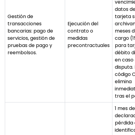
vencimie
datos de
Gestión de
tarjeta 
transacciones
Ejecución del
archivan
bancarias: pago de
contrato o
meses d
servicios, gestión de
medidas
cargo (
pruebas de pago y
precontractuales
para tar
reembolsos.
débito d
en caso
disputa. 
código 
elimina
inmedia
tras el 
1 mes de
declara
pérdida 
identifi