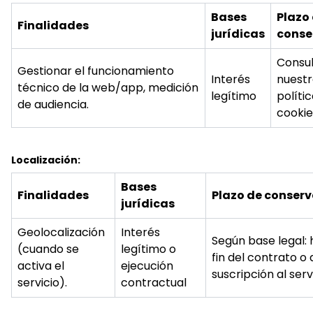
Bases
Plazo
Finalidades
jurídicas
conse
Consu
Gestionar el funcionamiento
Interés
nuest
técnico de la web/app, medición
legítimo
políti
de audiencia.
cookie
Localización:
Bases
Finalidades
Plazo de conser
jurídicas
Geolocalización
Interés
Según base legal: 
(cuando se
legítimo o
fin del contrato o 
activa el
ejecución
suscripción al servi
servicio).
contractual