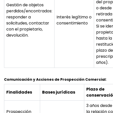
del prop
Gestión de objetos
o desde 
perdidos/encontrados:
retirada
responder a
Interés legítimo o
consent
solicitudes, contactar
consentimiento
Si se ide
con el propietario,
propieta
devolución.
hasta la
restituc
plazo de
prescrip
años).
Comunicación y Acciones de Prospección Comercial:
Plazo de
Finalidades
Bases jurídicas
conservaci
3 años desde 
Prospección
la relación c