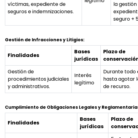
legítimo
víctimas, expediente de
la gestión
seguros e indemnizaciones.
expedient
seguro + 5
Gestión de Infracciones y Litigios:
Bases
Plazo de
Finalidades
jurídicas
conservació
Gestión de
Durante todo el
Interés
procedimientos judiciales
hasta agotar l
legítimo
y administrativos.
de recurso.
Cumplimiento de Obligaciones Legales y Reglamentaria
Bases
Plazo de
Finalidades
jurídicas
conservac