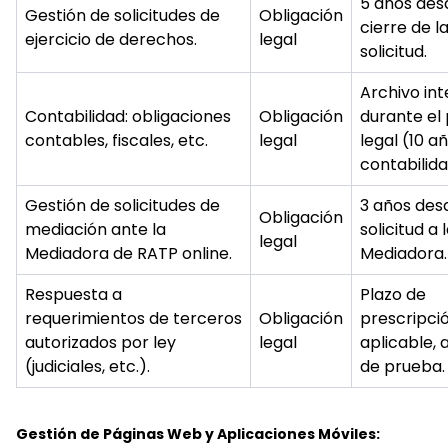
5 años des
Gestión de solicitudes de
Obligación
cierre de l
ejercicio de derechos.
legal
solicitud.
Archivo in
Contabilidad: obligaciones
Obligación
durante el 
contables, fiscales, etc.
legal
legal (10 a
contabilida
Gestión de solicitudes de
3 años des
Obligación
mediación ante la
solicitud a 
legal
Mediadora de RATP online.
Mediadora.
Respuesta a
Plazo de
requerimientos de terceros
Obligación
prescripci
autorizados por ley
legal
aplicable, a
(judiciales, etc.).
de prueba.
Gestión de Páginas Web y Aplicaciones Móviles: