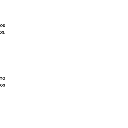
los
os,
ena
mos