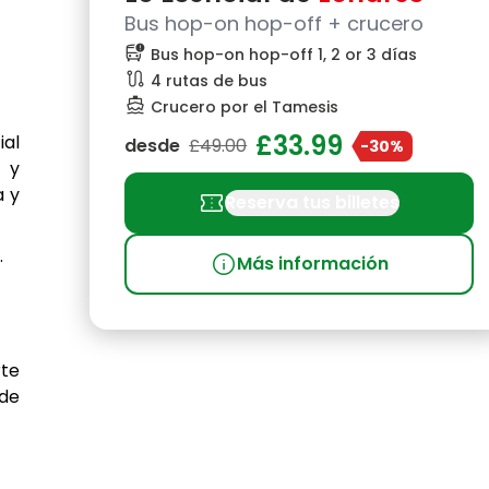
Bus hop-on hop-off + crucero
bus_alert
Bus hop-on hop-off 1, 2 or 3 días
route
4 rutas de bus
directions_boat
Crucero por el Tamesis
£33.99
ial
desde
£49.00
-30%
s y
a y
confirmation_number
Reserva tus billetes
.
info
Más información
rte
nde