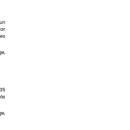
 un
tar
nes
ge,
135
más
ge,