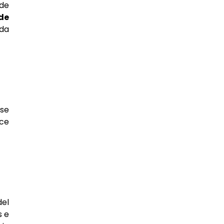
 de
 de
ida
 se
ace
del
s e