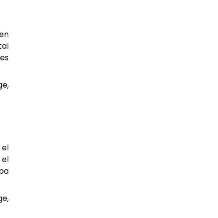
 en
tal
res
ge,
 el
 el
apa
ge,