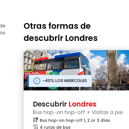
Otras formas de
 de
os
descubrir
Londres
-40% LOS MIERCOLES
Descubrir
Londres
Bus hop-on hop-off + Visitas a pie
bus_alert
Bus hop-on hop-off 1, 2 or 3 días
route
4 rutas de bus