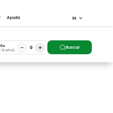
r
Ayuda
ES
iño
Buscar
0
-12 años)