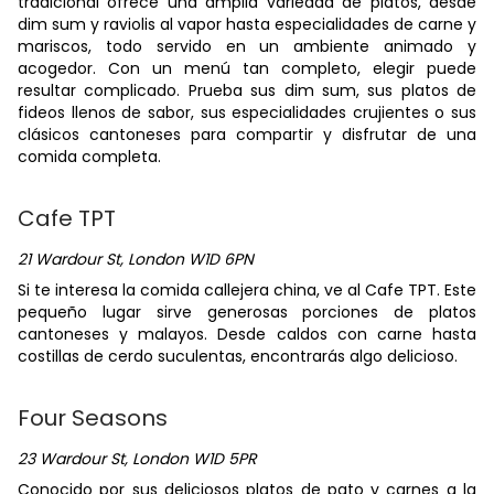
tradicional ofrece una amplia variedad de platos, desde
dim sum y raviolis al vapor hasta especialidades de carne y
mariscos, todo servido en un ambiente animado y
acogedor. Con un menú tan completo, elegir puede
resultar complicado. Prueba sus dim sum, sus platos de
fideos llenos de sabor, sus especialidades crujientes o sus
clásicos cantoneses para compartir y disfrutar de una
comida completa.
Cafe TPT
21 Wardour St, London W1D 6PN
Si te interesa la comida callejera china, ve al Cafe TPT. Este
pequeño lugar sirve generosas porciones de platos
cantoneses y malayos. Desde caldos con carne hasta
costillas de cerdo suculentas, encontrarás algo delicioso.
Four Seasons
23 Wardour St, London W1D 5PR
Conocido por sus deliciosos platos de pato y carnes a la