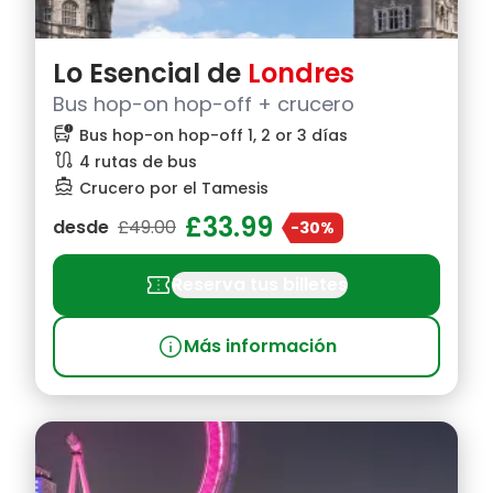
Lo Esencial de
Londres
Bus hop-on hop-off + crucero
bus_alert
Bus hop-on hop-off 1, 2 or 3 días
route
4 rutas de bus
directions_boat
Crucero por el Tamesis
£33.99
desde
£49.00
-30%
confirmation_number
Reserva tus billetes
info
Más información