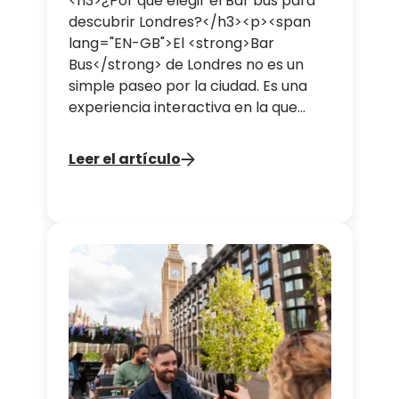
<h3>¿Por qué elegir el Bar bus para
descubrir Londres?</h3><p><span
lang="EN-GB">El <strong>Bar
Bus</strong> de Londres no es un
simple paseo por la ciudad. Es una
experiencia interactiva en la que
cada detalle está pensado para que
te sumerjas en el ambiente del
Leer el artículo
recorrido elegido. Aquí tienes varias
razones por las que reservar un
recorrido en el <strong>Bar
Bus</strong> en tu próxima salida
por Londres:</span></p><p>&nbsp;
</p><p><o:p></o:p></p>