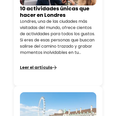
10 actividades únicas que
hacer en Londres
Londres, una de las ciudades más
visitadas del mundo, ofrece cientos
de actividades para todos los gustos.
Si eres de esas personas que buscan
salirse del camino trazado y grabar
momentos inolvidables en tu
memoria, ¿por qué no probar algo
distinto? Tootbus te propone una
Leer el artículo
guía de experiencias únicas que
puedes vivir en Londres para hacer
de tu estancia un recuerdo
imborrable.