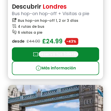
Descubrir
Londres
Bus hop-on hop-off + Visitas a pie
bus_alert
Bus hop-on hop-off 1, 2 or 3 días
route
4 rutas de bus
footprint
6 visitas a pie
£24.99
desde
£44.00
-43%
confirmation_number
Reserva tus billetes
info
Más información