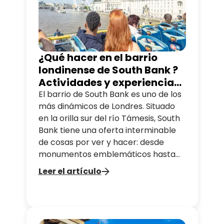
¿Qué hacer en el barrio
londinense de South Bank ?
Actividades y experiencias
que no te puedes perder
El barrio de South Bank es uno de los
más dinámicos de Londres. Situado
en la orilla sur del río Támesis, South
Bank tiene una oferta interminable
de cosas por ver y hacer: desde
monumentos emblemáticos hasta
actividades culturales que te
Leer el artículo
cautivarán. En este artículo hemos
incluido todos los lugares de South
Bank que no puedes dejar pasar para
que aproveches tu visita al máximo.