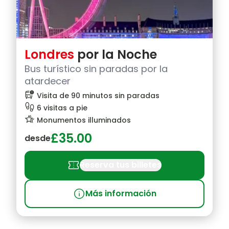
Londres
por la Noche
Bus turístico sin paradas por la
atardecer
bus_alert
Visita de 90 minutos sin paradas
footprint
6 visitas a pie
hotel_class
Monumentos illuminados
£35.00
desde
confirmation_number
Reserva tus billetes
info
Más información