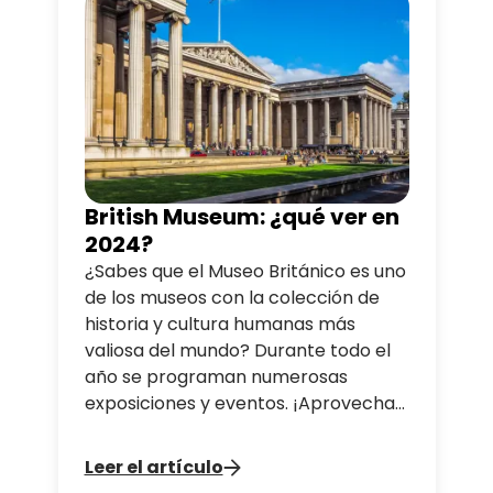
Con nuestros circuitos en autobús,
podrás llegar con facilidad a todos
ellos y además disfrutar de una
fantástica panorámica desde la orilla
norte.
British Museum: ¿qué ver en
2024?
¿Sabes que el Museo Británico es uno
de los museos con la colección de
historia y cultura humanas más
valiosa del mundo? Durante todo el
año se programan numerosas
exposiciones y eventos. ¡Aprovecha
nuestros recorridos en autobús
Descubrir London para hacer una
Leer el artículo
parada en el museo!