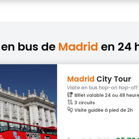
e en bus de
Madrid
en 24 
Madrid
City Tour
Visite en bus hop-on hop-off
bus_alert
Billet valable 24 ou 48 heur
route
3 circuits
footprint
Visite guidée à pied de 2h