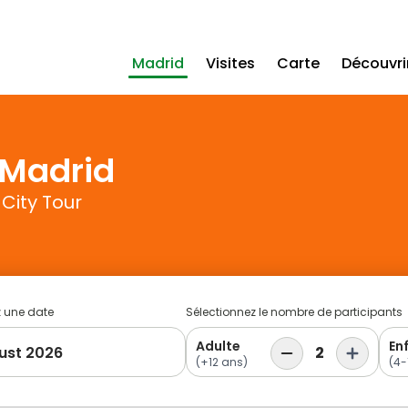
Madrid
Visites
Carte
Découvri
 Madrid
City Tour
z une date
Sélectionnez le nombre de participants
Adulte
En
ust 2026
2
(+12 ans)
(4-