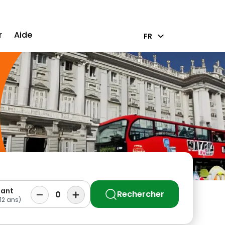
r
Aide
FR
fant
Rechercher
0
12 ans)