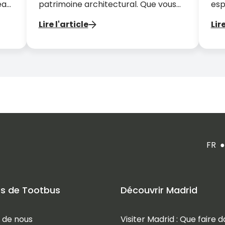
eau,
patrimoine architectural. Que vous
esp
e et
partiez pour un week-end ou plus
la 
Lire l'article
Lire
longtemps, visiter Madrid, c’est
aux
nt
plonger au cœur de la culture
un 
s
espagnole.
gou
tap
inc
FR
●
s de Tootbus
Découvrir Madrid
 de nous
Visiter Madrid : Que faire d