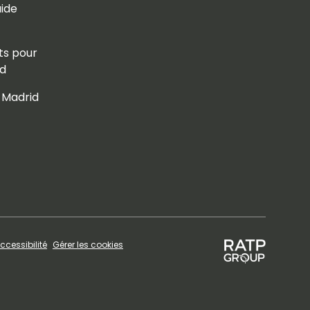
uide
ts pour
id
 Madrid
ccessibilité
Gérer les cookies