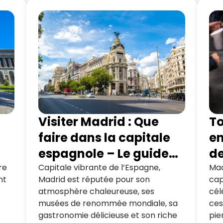
Visiter Madrid : Que
To
faire dans la capitale
en
espagnole – Le guide
de
complet
re
Capitale vibrante de l’Espagne,
Mad
nt
Madrid est réputée pour son
cap
atmosphère chaleureuse, ses
cél
musées de renommée mondiale, sa
ces
gastronomie délicieuse et son riche
pie