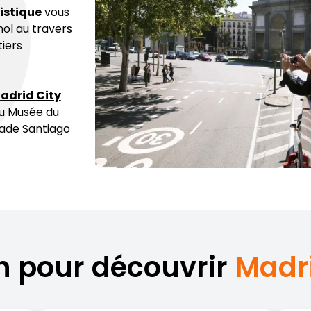
ristique
vous
nol au travers
tiers
adrid City
du Musée du
tade Santiago
on pour découvrir
Madr