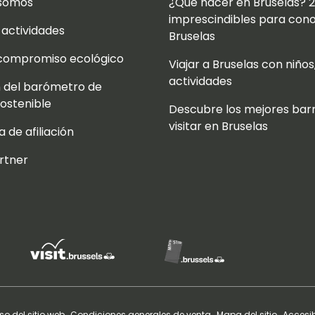
 somos
¿Qué hacer en Bruselas? 
imprescindibles para con
 actividades
Bruselas
compromiso ecológico
Viajar a Bruselas con niños
actividades
 del barómetro de
sostenible
Descubre los mejores barr
visitar en Bruselas
 de afiliación
rtner
o del sitio web
Condiciones generales de venta
Mapa del sitio
Accesib