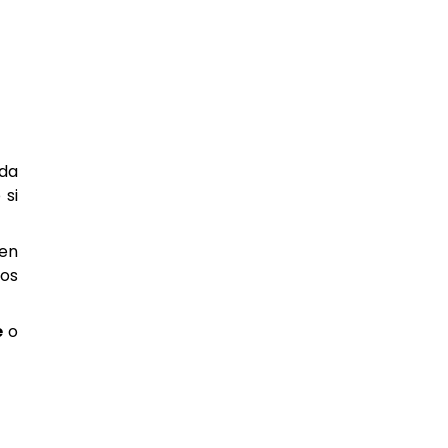
ada
 si
uen
los
e
o