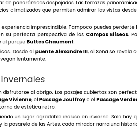
utar de panorámicas despejadas. Las terrazas panorámica
ios climatizados que permiten admirar las vistas desde
 experiencia imprescindible. Tampoco puedes perderte 
con su perfecta perspectiva de los
Campos Elíseos
. P
te al parque
Buttes Chaumont
.
icas. Desde el
puente Alexandre III
, el Sena se revela 
 navegan lentamente.
 invernales
disfrutarse al abrigo. Los pasajes cubiertos son perfec
ge Vivienne
, el
Passage Jouffroy
o el
Passage Verde
orno de estética retro.
 siendo un lugar agradable incluso en invierno. Solo hay 
y la pasarela de las Artes, cada mirador narra una histori