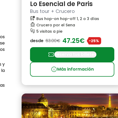
Lo Esencial de Paris
Bus tour + Crucero
bus_alert
Bus hop-on hop-off 1, 2 o 3 días
directions_boat
Crucero por el Sena
footprint
5 visitas a pie
los
47.25€
desde
63.00€
-25%
 se
ños
confirmation_number
Reserva tus billetes
s y
info
Más información
 la
sas