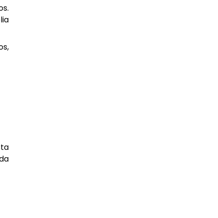
os.
lia
os,
sta
 da