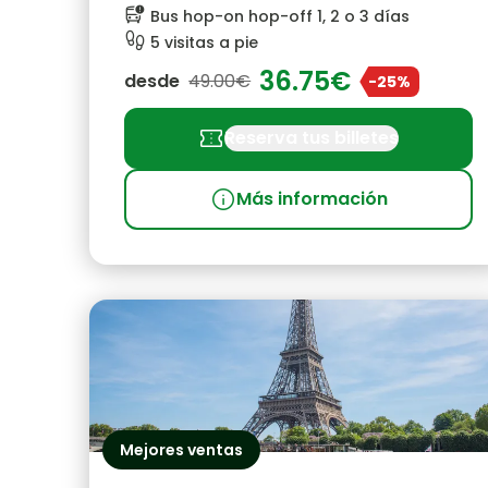
bus_alert
Bus hop-on hop-off 1, 2 o 3 días
footprint
5 visitas a pie
36.75€
desde
49.00€
-25%
confirmation_number
Reserva tus billetes
info
Más información
Mejores ventas