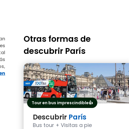
Otras formas de
nan
tes
descubrir
París
tal
rás
os,
en
Tour en bus imprescindible👍
Descubrir
París
Bus tour + Visitas a pie