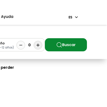
Ayuda
ES
iño
Buscar
0
-12 años)
s perder