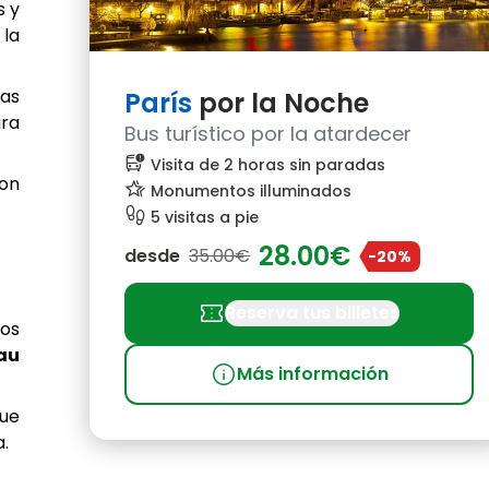
s y
 la
las
París
por la Noche
ara
Bus turístico por la atardecer
bus_alert
Visita de 2 horas sin paradas
con
hotel_class
Monumentos illuminados
footprint
5 visitas a pie
28.00€
desde
35.00€
-20%
confirmation_number
Reserva tus billetes
tos
au
info
Más información
que
a.