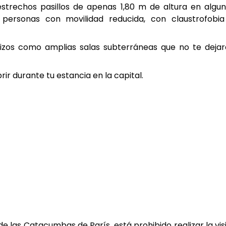
estrechos pasillos de apenas 1,80 m de altura en algu
personas con movilidad reducida, con claustrofobi
dizos como amplias salas subterráneas que no te deja
ir durante tu estancia en la capital.
e las Catacumbas de París, está prohibido realizar la vis