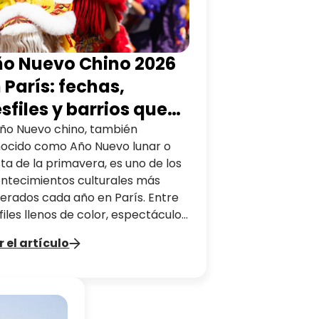
o Nuevo Chino 2026
 París: fechas,
sfiles y barrios que
scubrir
Año Nuevo chino, también
ocido como Año Nuevo lunar o
sta de la primavera, es uno de los
ntecimientos culturales más
erados cada año en París. Entre
files llenos de color, espectáculos
dicionales y gastronomía china, la
r el artículo
ital francesa vive al ritmo de la
tura asiática durante unos días.