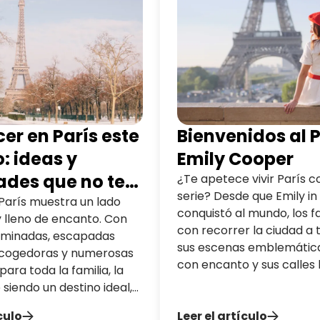
prácticos para planificar tu visita.
 en
er en París este
Bienvenidos al P
o: ideas y
Emily Cooper
ades que no te
¿Te apetece vivir París 
serie? Desde que Emily in 
 perder
 París muestra un lado
conquistó al mundo, los 
 lleno de encanto. Con
con recorrer la ciudad a 
iluminadas, escapadas
sus escenas emblemática
acogedoras y numerosas
con encanto y sus calles 
para toda la familia, la
magia. Entre rincones ro
 siendo un destino ideal,
lugares míticos y un amb
 niños. Descubre nuestras
culo
parisino irresistible, sigu
Leer el artículo