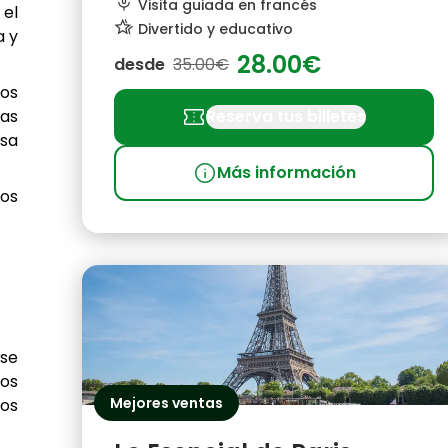
mic_none
Visita guiada en francés
 el
hotel_class
Divertido y educativo
a y
28.00€
desde
35.00€
sos
confirmation_number
Reserva tus billetes
uas
sa
info
Más información
los
 se
ros
Mejores ventas
los