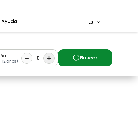
Ayuda
ES
iño
Buscar
0
-12 años)