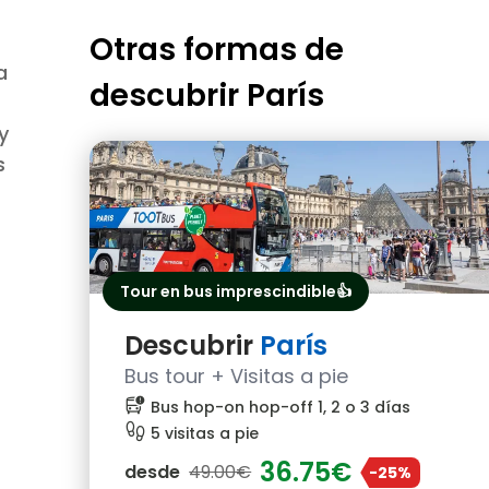
Otras formas de
a
descubrir
París
y
s
Tour en bus imprescindible👍
Descubrir
París
Bus tour + Visitas a pie
bus_alert
Bus hop-on hop-off 1, 2 o 3 días
footprint
5 visitas a pie
36.75€
desde
49.00€
-25%