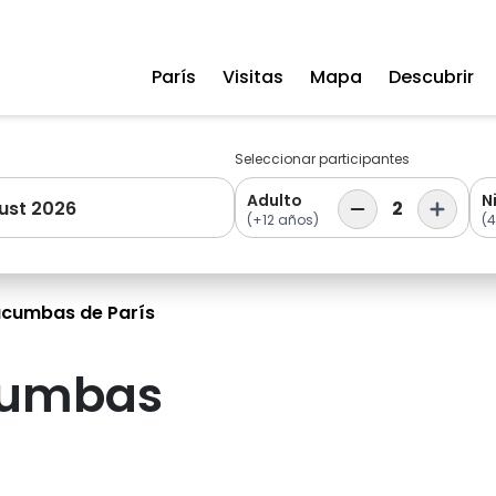
París
Visitas
Mapa
Descubrir
Seleccionar participantes
Adulto
N
ust 2026
2
(+12 años)
(4
tacumbas de París
acumbas