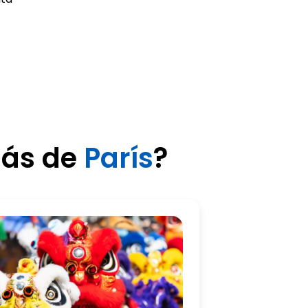
más de
París
?