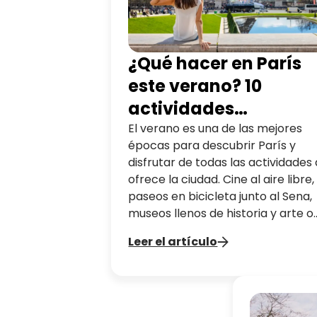
¿Qué hacer en París
este verano? 10
actividades
imprescindibles
El verano es una de las mejores
épocas para descubrir París y
disfrutar de todas las actividades
ofrece la ciudad. Cine al aire libre,
paseos en bicicleta junto al Sena,
museos llenos de historia y arte o
impresionantes vistas desde las
Leer el artículo
alturas... Las opciones son infinitas
para sacar el máximo partido a la
capital francesa durante los mes
más cálidos. Tanto si viajas en fam
como con amigos o por tu cuenta