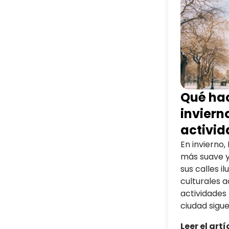
aquí encontrarás 10 ideas para
disfrutar de un verano inolvidable
París.
Qué hac
inviern
activid
puedes
En invierno,
más suave y
sus calles 
culturales 
actividades 
ciudad sigue
incluso con
Leer el artí