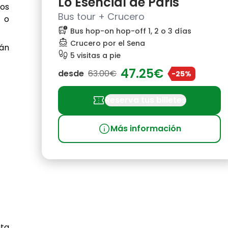
Lo Esencial de Paris
nos
Bus tour + Crucero
a o
bus_alert
Bus hop-on hop-off 1, 2 o 3 días
directions_boat
Crucero por el Sena
rán
footprint
5 visitas a pie
47.25€
desde
63.00€
-25%
confirmation_number
Reserva tus billetes
info
Más información
ita