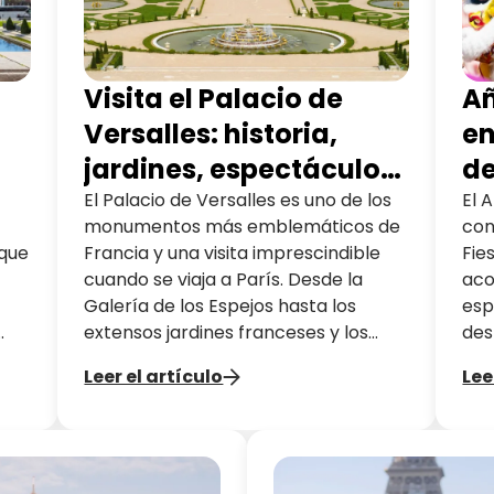
Visita el Palacio de
Añ
Versalles: historia,
en
jardines, espectáculos
de
y guía práctica
de
El Palacio de Versalles es uno de los
El 
monumentos más emblemáticos de
con
 que
Francia y una visita imprescindible
Fie
cuando se viaja a París. Desde la
aco
Galería de los Espejos hasta los
esp
extensos jardines franceses y los
des
espectáculos de fuentes de
tra
Leer el artículo
Lee
temporada, Versalles ofrece un viaje
cap
único a través de la historia y la
cul
es
cultura francesa. En esta guía,
ilia
descubre los puntos destacados del
,
palacio, los jardines y consejos