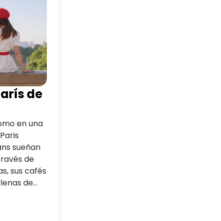
arís de
como en una
Paris
fans sueñan
través de
s, sus cafés
llenas de
mánticos,
iente
e un recorrido