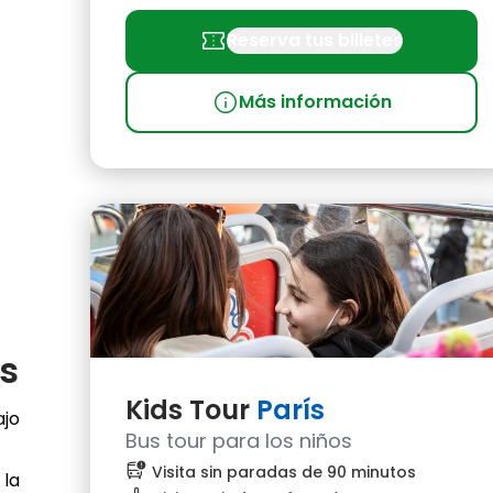
confirmation_number
Reserva tus billetes
info
Más información
ís
Kids Tour
París
ajo
Bus tour para los niños
bus_alert
Visita sin paradas de 90 minutos
 la