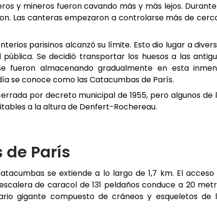
teros y mineros fueron cavando más y más lejos. Durante
baron. Las canteras empezaron a controlarse más de cerc
nterios parisinos alcanzó su límite. Esto dio lugar a diver
pública. Se decidió transportar los huesos a las antig
 se fueron almacenando gradualmente en esta inmen
 día se conoce como las Catacumbas de París.
 cerrada por decreto municipal de 1955, pero algunos de 
itables a la altura de Denfert-Rochereau.
 de París
 catacumbas se extiende a lo largo de 1,7 km. El acceso
 escalera de caracol de 131 peldaños conduce a 20 met
osario gigante compuesto de cráneos y esqueletos de 