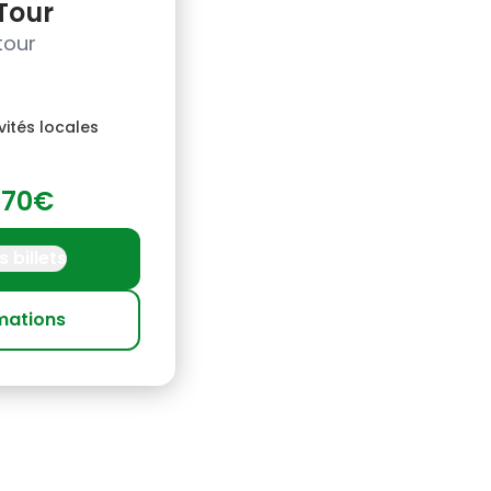
Tour
tour
vités locales
.70€
 billets
rmations