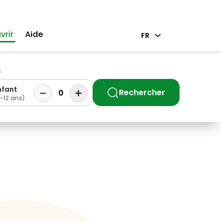
vrir
Aide
FR
s
nfant
Rechercher
0
-12 ans)