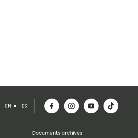
EN
●
ES
Documents archivés