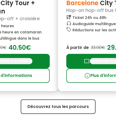
City Tour +
Barcelone
City 
an
Hop-on hop-off bus 
bus_alert
Ticket 24h ou 48h
p-off + croisière
headphones
Audioguide multilingue
8 heures
local_offer
Réductions sur les acti
ne heure en catamaran
ltilingue dans le bus
40.50€
29
00€
À partir de
33.00€
confirmation_number
rvez vos billets
Réservez vos
info
 d'informations
Plus d'info
Découvrez tous les parcours