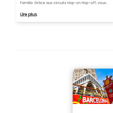
Familia. Grâce aux circuits Hop-on Hop-off, vous
pouvez facilement accéder à ce chef-d’œuvre de
Lire plus
Gaudí tout en découvrant d’autres trésors de la
ville à votre rythme.