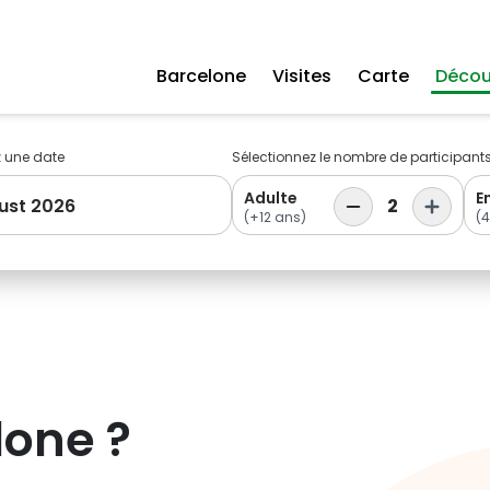
Barcelone
Visites
Carte
Décou
z une date
Sélectionnez le nombre de participant
Adulte
E
ust 2026
2
(+12 ans)
(4
lone
?