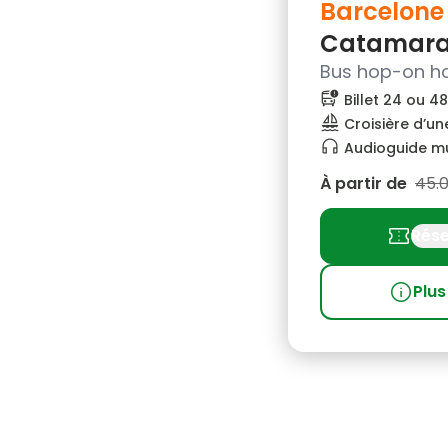
Barcelone
Catamar
Bus hop-on ho
bus_alert
Billet 24 ou 4
sailing
Croisière d’u
headphones
Audioguide mu
À partir de
45.
confirmation_number
Rése
info
Plus