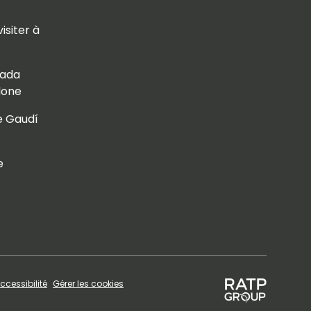
isiter à
rada
lone
e Gaudí
e
ccessibilité
Gérer les cookies