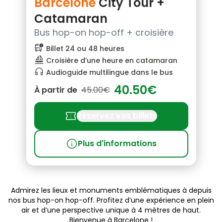
Barcelone
City Tour +
Catamaran
Bus hop-on hop-off + croisière
bus_alert
Billet 24 ou 48 heures
sailing
Croisière d’une heure en catamaran
headphones
Audioguide multilingue dans le bus
40.50€
À partir de
45.00€
confirmation_number
Réservez vos billets
info
Plus d'informations
Admirez les lieux et monuments emblématiques à depuis
nos bus hop-on hop-off. Profitez d’une expérience en plein
air et d’une perspective unique à 4 mètres de haut.
Bienvenue à Barcelone !