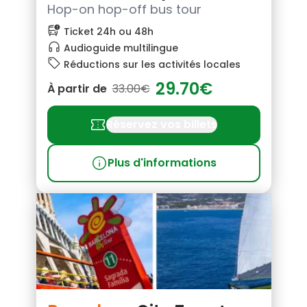
Hop-on hop-off bus tour
bus_alert
Ticket 24h ou 48h
headphones
Audioguide multilingue
local_offer
Réductions sur les activités locales
29.70€
À partir de
33.00€
confirmation_number
Réservez vos billets
info
Plus d'informations