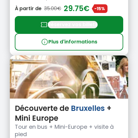
29.75€
À partir de
35.00€
-15%
confirmation_number
Réservez vos billets
info
Plus d'informations
Découverte de
Bruxelles
+
Mini Europe
Tour en bus + Mini-Europe + visite à
pied