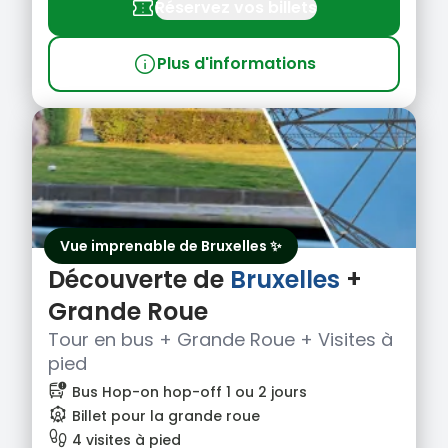
confirmation_number
Réservez vos billets
info
Plus d'informations
Vue imprenable de Bruxelles ✨
Découverte de
Bruxelles
+
Grande Roue
Tour en bus + Grande Roue + Visites à
pied
bus_alert
Bus Hop-on hop-off 1 ou 2 jours
attractions
Billet pour la grande roue
footprint
4 visites à pied