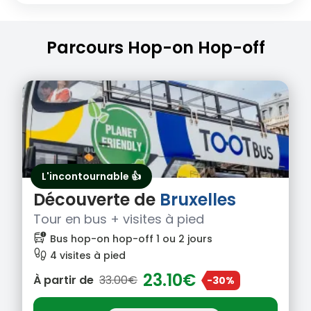
Parcours Hop-on Hop-off
L'incontournable 👍
Découverte de
Bruxelles
Tour en bus + visites à pied
bus_alert
Bus hop-on hop-off 1 ou 2 jours
footprint
4 visites à pied
23.10€
À partir de
33.00€
-30%