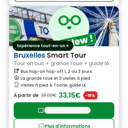
Expérience tout-en-un ⭐
Bruxelles
Smart Tour
Tour en bus + grande roue + guide IA
bus_alert
Bus hop-on hop-off 1, 2 ou 3 jours
attractions
La grande roue et 3 visites à pied
phone_iphone
Visites à pied & Tootie, guide IA
33.15€
À partir de
39.00€
-15%
confirmation_number
Réservez vos billets
info
Plus d'informations