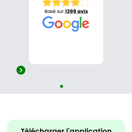
Basé sur
1399 avis
4.1/5 - 1399 avis
Review
1
of
4
Télécharger l'application