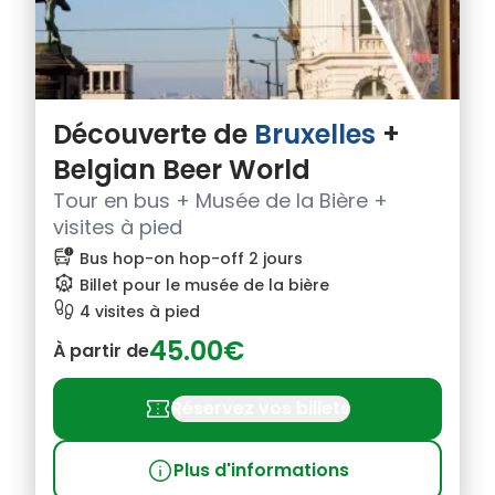
Découverte de
Bruxelles
+
Belgian Beer World
Tour en bus + Musée de la Bière +
visites à pied
bus_alert
Bus hop-on hop-off 2 jours
attractions
Billet pour le musée de la bière
footprint
4 visites à pied
45.00€
À partir de
confirmation_number
Réservez vos billets
info
Plus d'informations