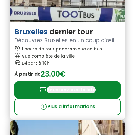
Bruxelles
dernier tour
Découvrez Bruxelles en un coup d’œil
history
1 heure de tour panoramique en bus
star_shine
Vue complète de la ville
bus_railway
Départ à 18h
23.00€
À partir de
confirmation_number
Réservez vos billets
info
Plus d'informations