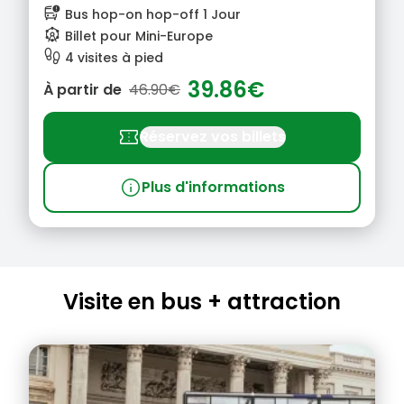
bus_alert
Bus hop-on hop-off 1 Jour
attractions
Billet pour Mini-Europe
footprint
4 visites à pied
39.86€
À partir de
46.90€
confirmation_number
Réservez vos billets
info
Plus d'informations
Visite en bus + attraction