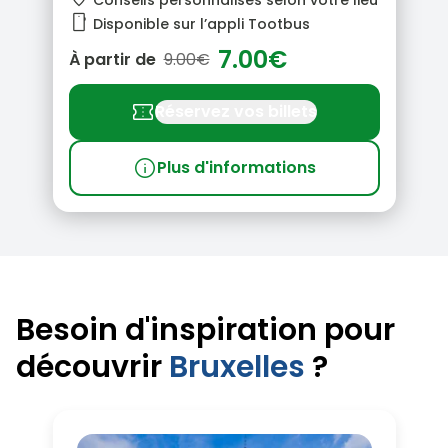
Conseils personnalisés selon votre lieu
smartphone
Disponible sur l’appli Tootbus
7.00€
À partir de
9.00€
confirmation_number
Réservez vos billets
info
Plus d'informations
Besoin d'inspiration pour
découvrir
Bruxelles
?