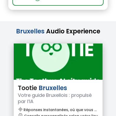
Bruxelles
Audio Experience
Tootie
Bruxelles
Votre guide Bruxellois : propulsé
par l’IA
graphic_eq
Réponses instantanées, où que vous soyez
location_pin