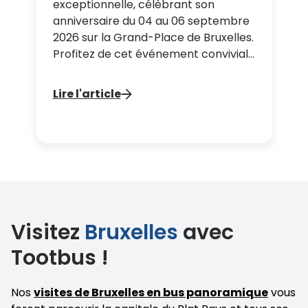
exceptionnelle, célébrant son
anniversaire du 04 au 06 septembre
2026 sur la Grand-Place de Bruxelles.
Profitez de cet événement convivial
et populaire pour visiter la capitale
au coucher du soleil à bord de notre
Lire l'article
circuit Bruxelles avant la nuit et
admirez les sites les plus
emblématiques à l’heure dorée.
Visitez
Bruxelles
avec
Tootbus !
Nos
visites de Bruxelles en bus panoramique
vous