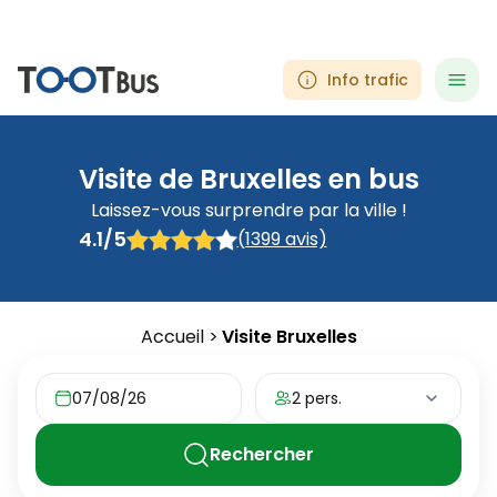
info
menu
Info trafic
hea
Visite de Bruxelles en bus
Laissez-vous surprendre par la ville !
4.1/5
(1399 avis)
4.1/5 - 1399 avis
Accueil
Visite Bruxelles
07/08/26
2 pers.
Rechercher