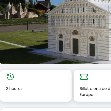
history
confirmation_number
2 heures
Billet d’entrée à
Europe