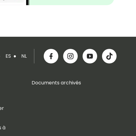
●
ES
●
NL
Documents archivés
er
s à