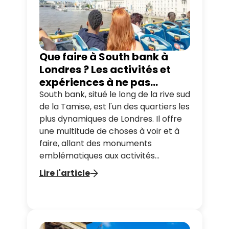
Que faire à South bank à
Londres ? Les activités et
expériences à ne pas
manquer
South bank, situé le long de la rive sud
de la Tamise, est l'un des quartiers les
plus dynamiques de Londres. Il offre
une multitude de choses à voir et à
faire, allant des monuments
emblématiques aux activités
culturelles captivantes. Dans cet
Lire l'article
article, nous vous guidons à travers
les incontournables de South bank
pour vous permettre de profiter au
maximum de votre visite. Avec nos