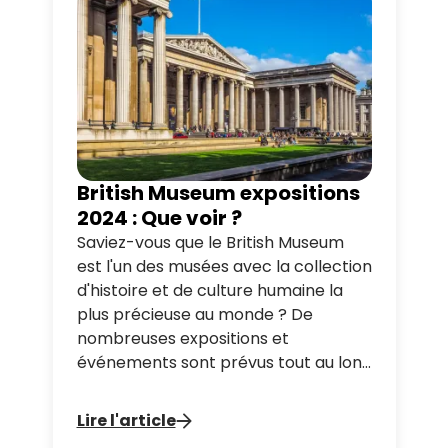
différents tours en bus, vous pourrez
vous y rendre facilement, et pourrez
également profiter de la vue depuis
la rive nord.
British Museum expositions
2024 : Que voir ?
Saviez-vous que le British Museum
est l'un des musées avec la collection
d'histoire et de culture humaine la
plus précieuse au monde ? De
nombreuses expositions et
événements sont prévus tout au long
de l'année. Profitez de nos tours en
bus Découverte de Londres pour
Lire l'article
faire un arrêt au musée !