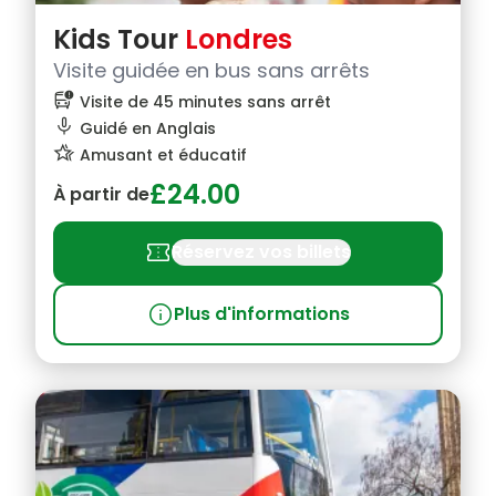
Kids Tour
Londres
Visite guidée en bus sans arrêts
bus_alert
Visite de 45 minutes sans arrêt
mic
Guidé en Anglais
hotel_class
Amusant et éducatif
£24.00
À partir de
confirmation_number
Réservez vos billets
info
Plus d'informations