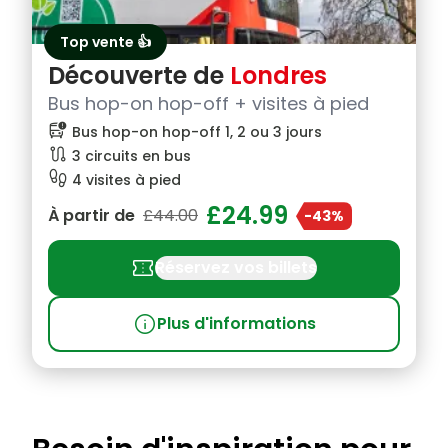
Top vente 👍
Découverte de
Londres
Bus hop-on hop-off + visites à pied
bus_alert
Bus hop-on hop-off 1, 2 ou 3 jours
route
3 circuits en bus
footprint
4 visites à pied
£24.99
À partir de
£44.00
-43%
confirmation_number
Réservez vos billets
info
Plus d'informations