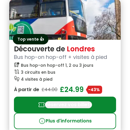
Top vente 👍
Découverte de
Londres
Bus hop-on hop-off + visites à pied
bus_alert
Bus hop-on hop-off 1, 2 ou 3 jours
route
3 circuits en bus
footprint
4 visites à pied
£24.99
À partir de
£44.00
-43%
confirmation_number
Réservez vos billets
info
Plus d'informations