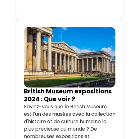
article, nous vous guidons à travers
les incontournables de South bank
pour vous permettre de profiter au
maximum de votre visite. Avec nos
différents tours en bus, vous pourrez
vous y rendre facilement, et pourrez
également profiter de la vue depuis
la rive nord.
British Museum expositions
2024 : Que voir ?
Saviez-vous que le British Museum
est l'un des musées avec la collection
d'histoire et de culture humaine la
plus précieuse au monde ? De
nombreuses expositions et