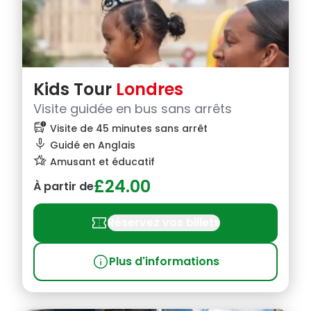
Kids Tour
Londres
Visite guidée en bus sans arrêts
bus_alert
Visite de 45 minutes sans arrêt
mic
Guidé en Anglais
hotel_class
Amusant et éducatif
£24.00
À partir de
confirmation_number
Réservez vos billets
info
Plus d'informations