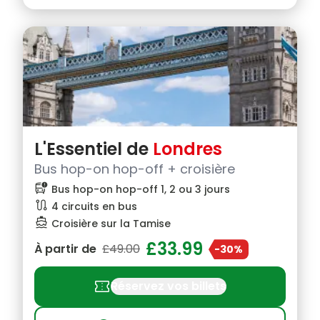
L'Essentiel de
Londres
Bus hop-on hop-off + croisière
bus_alert
Bus hop-on hop-off 1, 2 ou 3 jours
route
4 circuits en bus
directions_boat
Croisière sur la Tamise
£33.99
À partir de
£49.00
-30%
confirmation_number
Réservez vos billets