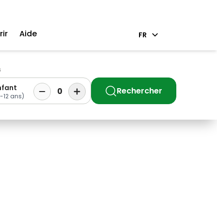
ir
Aide
FR
s
nfant
Rechercher
0
-12 ans)