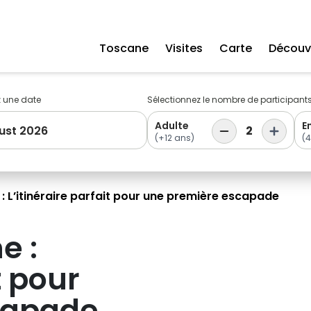
Toscane
Visites
Carte
Découvr
z une date
Sélectionnez le nombre de participant
Adulte
E
ust 2026
2
(+12 ans)
(4
: L’itinéraire parfait pour une première escapade
e :
t pour
capade