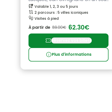
pass
bus_alert
Valable 1, 2, 3 ou 5 jours
route
2 parcours : 5 villes iconiques
footprint
Visites à pied
62.30€
À partir de
89.00€
confirmation_number
Réservez vos billets
info
Plus d'informations