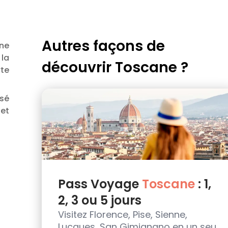
Autres façons de
ne
 la
découvrir
Toscane
?
rte
nsé
 et
Pass Voyage
Toscane
: 1,
2, 3 ou 5 jours
Visitez Florence, Pise, Sienne,
Lucques, San Gimignano en un seul