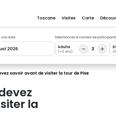
Toscane
Visites
Carte
Découvr
z une date
Sélectionnez le nombre de participant
Adulte
E
ust 2026
2
(+12 ans)
(4
vez savoir avant de visiter la tour de Pise
 devez
siter la