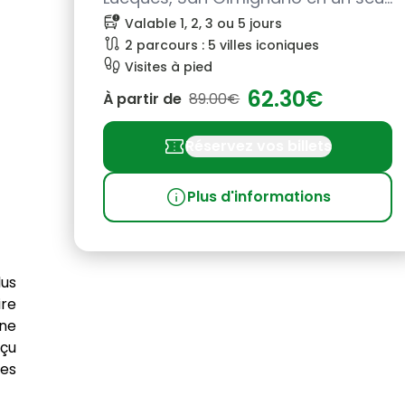
pass
bus_alert
Valable 1, 2, 3 ou 5 jours
route
2 parcours : 5 villes iconiques
footprint
Visites à pied
62.30€
À partir de
89.00€
confirmation_number
Réservez vos billets
info
Plus d'informations
lus
ire
une
rçu
res