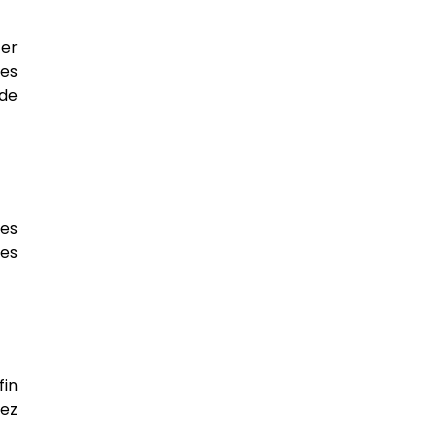
ter
pes
 de
res
tes
fin
rez