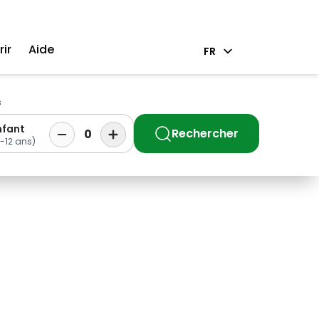
ir
Aide
FR
s
nfant
Rechercher
0
-12 ans)