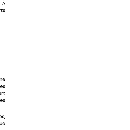
. À
rts
Une
les
art
hes
es,
que