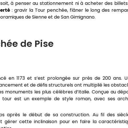
 soit, à penser au stationnement ni à acheter des billets
berté
: gravir la Tour penchée, flâner le long des rempa
noramiques de Sienne et de San Gimignano.
chée de Pise
cé en 1173 et s’est prolongée sur près de 200 ans. 
nancement et de défis structurels ont multiplié les obstac
n des monuments les plus célèbres d’Italie. Conçue au dép
a tour est un exemple de style roman, avec ses arc
près le début de sa construction. Au fil des siècl
 gérer cette inclinaison pour en faire la caractéristi