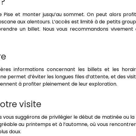
 ?
 de Pise et monter jusqu’au sommet. On peut alors profi
scane aux alentours. L’accès est limité à de petits grou
 prendre un billet. Nous vous recommandons vivement
re
nières informations concernant les billets et les horai
igne permet d’éviter les longues files d’attente, et des visi
tiennent à profiter pleinement de leur exploration.
tre visite
s vous suggérons de privilégier le début de matinée ou la 
agréable au printemps et à l’automne, où vous rencontre
lus doux.