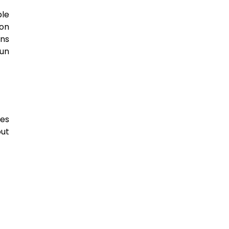
ble
son
ans
 un
Des
out