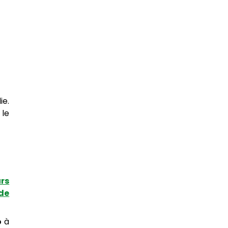
ie.
 le
urs
 de
o
à