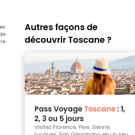
Autres façons de
les
de
découvrir
Toscane
?
fre
Pass Voyage
Toscane
: 1,
2, 3 ou 5 jours
Visitez Florence, Pise, Sienne,
Lucques, San Gimignano en un seul