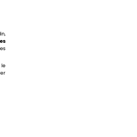
in,
des
tes
 le
der