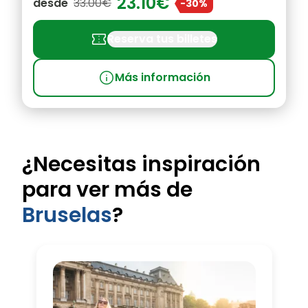
23.10€
desde
33.00€
-30%
confirmation_number
Reserva tus billetes
info
Más información
¿Necesitas inspiración
para ver más de
Bruselas
?