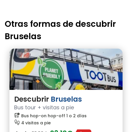
Otras formas de descubrir
Bruselas
Descubrir
Bruselas
Bus tour + visitas a pie
bus_alert
Bus hop-on hop-off 1 o 2 días
footprint
4 visitas a pie