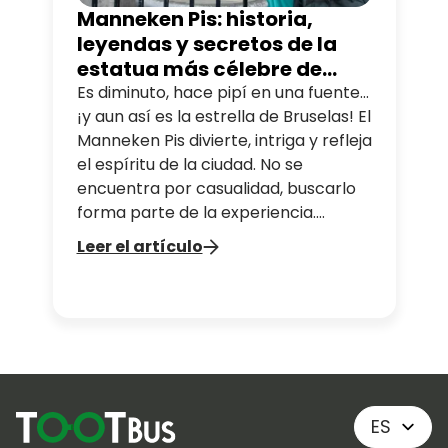
Manneken Pis: historia,
leyendas y secretos de la
estatua más célebre de
Bruselas
Es diminuto, hace pipí en una fuente…
¡y aun así es la estrella de Bruselas! El
Manneken Pis divierte, intriga y refleja
el espíritu de la ciudad. No se
encuentra por casualidad, buscarlo
forma parte de la experiencia.
¿Quién es este niño? ¿Por qué es tan
Leer el artículo
famoso? Y sobre todo, ¿por qué hace
pipí? Te lo contamos todo.
ES