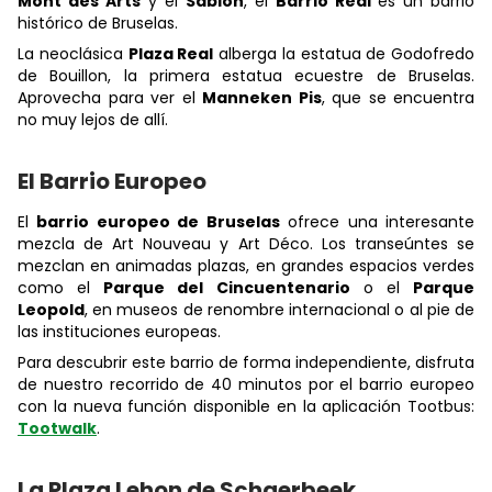
Mont des Arts
y el
Sablón
, el
Barrio Real
es un barrio
histórico de Bruselas.
La neoclásica
Plaza Real
alberga la estatua de Godofredo
de Bouillon, la primera estatua ecuestre de Bruselas.
Aprovecha para ver el
Manneken Pis
, que se encuentra
no muy lejos de allí.
El Barrio Europeo
El
barrio europeo de Bruselas
ofrece una interesante
mezcla de Art Nouveau y Art Déco. Los transeúntes se
mezclan en animadas plazas, en grandes espacios verdes
como el
Parque del Cincuentenario
o el
Parque
Leopold
, en museos de renombre internacional o al pie de
las instituciones europeas.
Para descubrir este barrio de forma independiente, disfruta
de nuestro recorrido de 40 minutos por el barrio europeo
con la nueva función disponible en la aplicación Tootbus:
Tootwalk
.
La Plaza Lehon de Schaerbeek