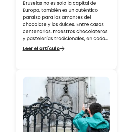
pastelerías
Bruselas no es solo la capital de
Europa, también es un auténtico
paraíso para los amantes del
chocolate y los dulces. Entre casas
centenarias, maestros chocolateros
y pastelerías tradicionales, en cada
rincón de Bruselas se esconde alguna
Leer el artículo
joya imprescindible para los que
disfrutan del dulce.