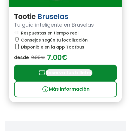
Tootie
Bruselas
Tu guía inteligente en Bruselas
graphic_eq
Respuestas en tiempo real
location_pin
Consejos según tu localización
smartphone
Disponible en la app Tootbus
7.00€
desde
9.00€
confirmation_number
Reserva tus billetes
info
Más información