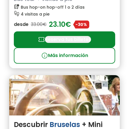
bus_alert
Bus hop-on hop-off 1 o 2 días
footprint
4 visitas a pie
23.10€
desde
33.00€
-30%
confirmation_number
Reserva tus billetes
info
Más información
Descubrir
Bruselas
+ Mini