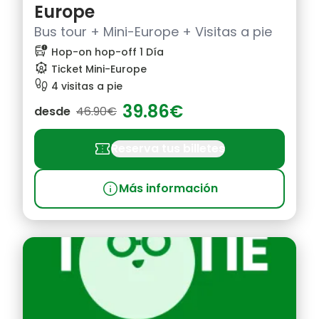
Europe
Bus tour + Mini-Europe + Visitas a pie
bus_alert
Hop-on hop-off 1 Día
attractions
Ticket Mini-Europe
footprint
4 visitas a pie
39.86€
desde
46.90€
confirmation_number
Reserva tus billetes
info
Más información