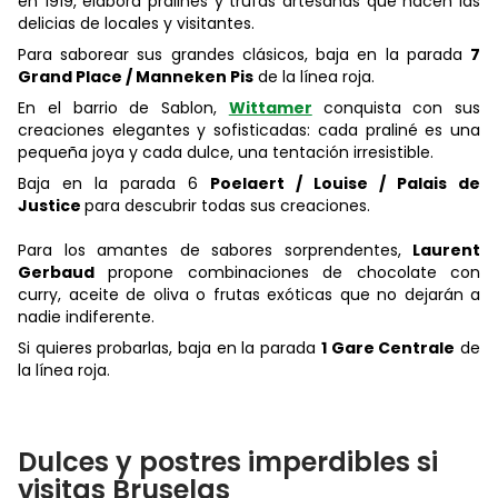
en 1919, elabora pralinés y trufas artesanas que hacen las
delicias de locales y visitantes.
Para saborear sus grandes clásicos, baja en la parada
7
Grand Place / Manneken Pis
de la línea roja.
En el barrio de Sablon,
Wittamer
conquista con sus
creaciones elegantes y sofisticadas: cada praliné es una
pequeña joya y cada dulce, una tentación irresistible.
Baja en la parada 6
Poelaert / Louise / Palais de
Justice
para descubrir todas sus creaciones.
Para los amantes de sabores sorprendentes,
Laurent
Gerbaud
propone combinaciones de chocolate con
curry, aceite de oliva o frutas exóticas que no dejarán a
nadie indiferente.
Si quieres probarlas, baja en la parada
1 Gare Centrale
de
la línea roja.
Dulces y postres imperdibles si
visitas Bruselas