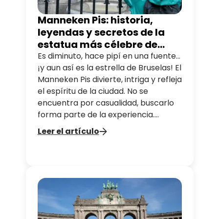
Manneken Pis: historia,
leyendas y secretos de la
estatua más célebre de
Bruselas
Es diminuto, hace pipí en una fuente…
¡y aun así es la estrella de Bruselas! El
Manneken Pis divierte, intriga y refleja
el espíritu de la ciudad. No se
encuentra por casualidad, buscarlo
forma parte de la experiencia.
¿Quién es este niño? ¿Por qué es tan
Leer el artículo
famoso? Y sobre todo, ¿por qué hace
pipí? Te lo contamos todo.