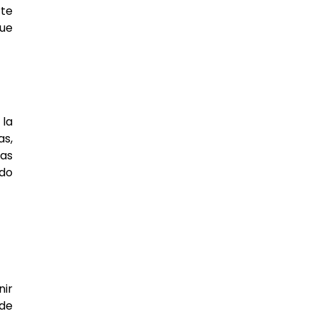
rte
que
 la
as,
sas
ndo
nir
 de