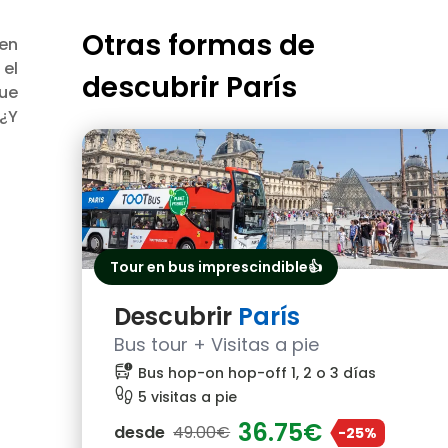
Otras formas de
uen
 el
descubrir
París
que
 ¿Y
Tour en bus imprescindible👍
Descubrir
París
Bus tour + Visitas a pie
bus_alert
Bus hop-on hop-off 1, 2 o 3 días
footprint
5 visitas a pie
36.75€
desde
49.00€
-25%