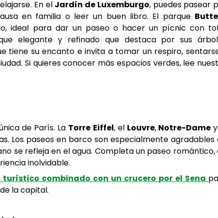
elajarse. En el
Jardín de Luxemburgo
, puedes pasear 
ausa en familia o leer un buen libro. El parque
Butte
o, ideal para dar un paseo o hacer un pícnic con to
ue elegante y refinado que destaca por sus árbol
e tiene su encanto e invita a tomar un respiro, sentars
a ciudad. Si quieres conocer más espacios verdes, lee nues
única de París. La
Torre Eiffel
, el
Louvre
,
Notre-Dame
y
as. Los paseos en barco son especialmente agradables
rano se refleja en el agua. Completa un paseo romántico,
riencia inolvidable.
s turístico combinado con un crucero por el Sena
pa
e la capital.