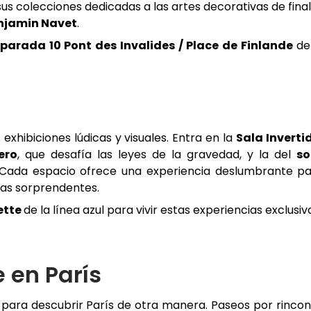
us colecciones dedicadas a las artes decorativas de fina
njamin Navet
.
a
parada 10 Pont des Invalides / Place de Finlande
de
xhibiciones lúdicas y visuales. Entra en la
Sala Inverti
ero
, que desafía las leyes de la gravedad, y la del
so
s. Cada espacio ofrece una experiencia deslumbrante p
eas sorprendentes.
ette
de la línea azul para vivir estas experiencias exclusiv
e en París
e para descubrir París de otra manera. Paseos por rinco