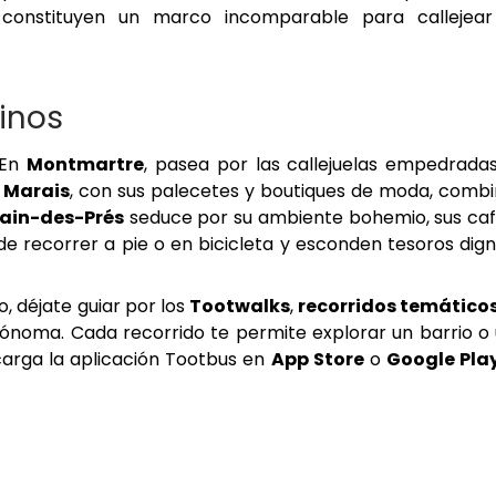
 constituyen un marco incomparable para callejear
sinos
 En
Montmartre
, pasea por las callejuelas empedrada
l
Marais
, con sus palecetes y boutiques de moda, comb
ain-des-Prés
seduce por su ambiente bohemio, sus ca
s de recorrer a pie o en bicicleta y esconden tesoros dig
o, déjate guiar por los
Tootwalks
,
recorridos temáticos
noma. Cada recorrido te permite explorar un barrio o
carga la aplicación Tootbus en
App Store
o
Google Pla