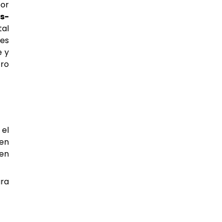
por
s-
tal
es
e y
tro
 el
 en
 en
ra