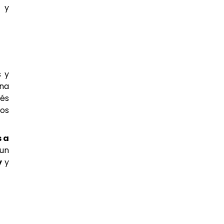
 y
s y
ina
fés
nos
 a
 un
y
y