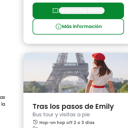
confirmation_number
Reserva tus billetes
info
Más información
das
 la
Tras los pasos de Emily
Bus tour y visitas a pie
history
Hop-on hop off 2 o 3 días