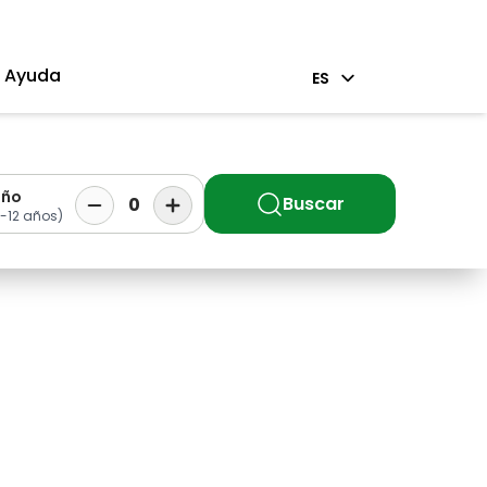
Ayuda
ES
iño
Buscar
0
-12 años)