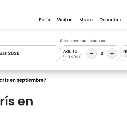
París
Visitas
Mapa
Descubrir
Seleccionar participantes
Adulto
N
ust 2026
2
(+12 años)
(4
arís en septiembre?
rís en