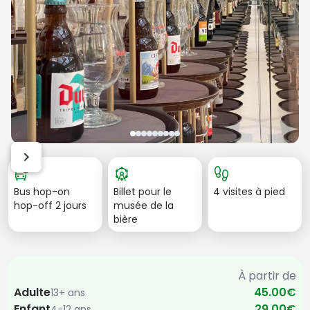
Item
bus_alert
attractions
footprint
1
Bus hop-on
Billet pour le
4 visites à pied
of
hop-off 2 jours
musée de la
9
bière
À partir de
Adulte
45.00€
13+ ans
Enfant
29.00€
4-12 ans