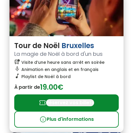
Tour de Noël
Bruxelles
La magie de Noël à bord d'un bus
bus_alert
Visite d’une heure sans arrêt en soirée
mic
Animation en anglais et en français
music_note
Playlist de Noël à bord
19.00€
À partir de
confirmation_number
Réservez vos billets
info
Plus d'informations