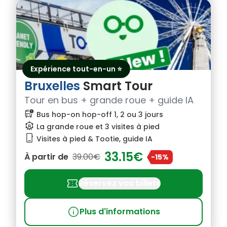
Expérience tout-en-un ⭐
Bruxelles
Smart Tour
Tour en bus + grande roue + guide IA
bus_alert
Bus hop-on hop-off 1, 2 ou 3 jours
attractions
La grande roue et 3 visites à pied
phone_iphone
Visites à pied & Tootie, guide IA
33.15€
À partir de
39.00€
-15%
confirmation_number
Réservez vos billets
info
Plus d'informations