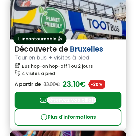
L'incontournable 👍
Découverte de
Bruxelles
Tour en bus + visites à pied
bus_alert
Bus hop-on hop-off 1 ou 2 jours
footprint
4 visites à pied
23.10€
À partir de
33.00€
-30%
confirmation_number
Réservez vos billets
info
Plus d'informations