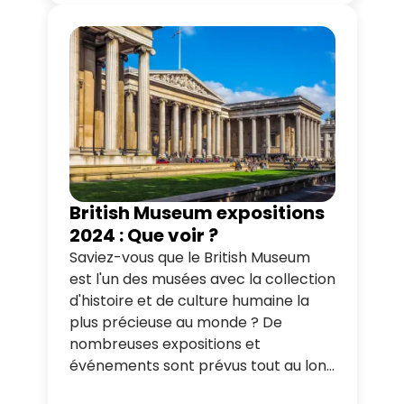
maximum de votre visite. Avec nos
différents tours en bus, vous pourrez
vous y rendre facilement, et pourrez
également profiter de la vue depuis
la rive nord.
British Museum expositions
2024 : Que voir ?
Saviez-vous que le British Museum
est l'un des musées avec la collection
d'histoire et de culture humaine la
plus précieuse au monde ? De
nombreuses expositions et
événements sont prévus tout au long
de l'année. Profitez de nos tours en