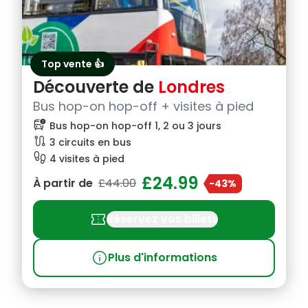
Top vente 👍
Découverte de
Londres
Bus hop-on hop-off + visites à pied
bus_alert
Bus hop-on hop-off 1, 2 ou 3 jours
route
3 circuits en bus
footprint
4 visites à pied
£24.99
À partir de
£44.00
-43%
confirmation_number
Réservez vos billets
info
Plus d'informations