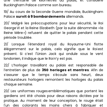
une trentaine de kilomètres du palais, et considère
Buckingham Palace comme son bureau.
19/ Au cours de la Seconde Guerre mondiale, Buckingham
Palace
survit à 9 bombardements
allemands.
20/ Malgré les préoccupations pour leur sécurité, le Roi
George VI et la Reine Elizabeth (par la suite dénommée « la
Reine Mère ») refusent de quitter le palais pendant cette
période troublée.
21/ Lorsque l'étendard royal du Royaume-Uni flotte
élégamment sur le palais, cela signifie que le Roi est
présent. Si c’est l'Union Jack qui ondule sous le vent
londonien, il indique que le Roi n’y est pas.
22/ L’horloger travaillant au palais est responsable de
l’entretien de plus de
350 horloges et montres
. Afin de
s’assurer que le temps s’écoule sans heurt, deux
restaurateurs horlogers remontent les horloges du palais
chaque semaine.
23/ Les uniformes rouges emblématiques que portent les
gardiens ont été choisis pour deux raisons dictées par la
pratique. Au moment de leur conception, le rouge était
l'un des colorants les moins chers à fabriquer et