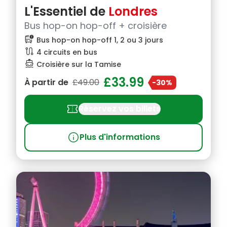
L'Essentiel de
Londres
Bus hop-on hop-off + croisière
bus_alert
Bus hop-on hop-off 1, 2 ou 3 jours
route
4 circuits en bus
directions_boat
Croisière sur la Tamise
£33.99
À partir de
£49.00
-30%
confirmation_number
Réservez vos billets
info
Plus d'informations