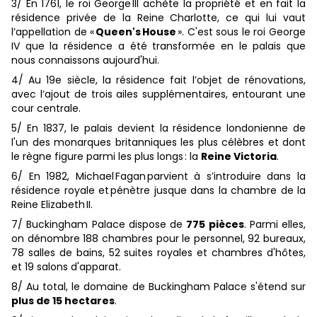
3/ En 1761, le roi George III achète la propriété et en fait la
résidence privée de la Reine Charlotte, ce qui lui vaut
l’appellation de «
Queen's House
». C'est sous le roi George
IV que la résidence a été transformée en le palais que
nous connaissons aujourd'hui.
4/ Au 19e siècle, la résidence fait l’objet de rénovations,
avec l’ajout de trois ailes supplémentaires, entourant une
cour centrale.
5/ En 1837, le palais devient la résidence londonienne de
l'un des monarques britanniques les plus célèbres et dont
le règne figure parmi les plus longs : la
Reine Victoria
.
6/ En 1982, Michael Fagan parvient à s’introduire dans la
résidence royale et pénètre jusque dans la chambre de la
Reine Elizabeth II.
7/ Buckingham Palace dispose de
775 pièces
. Parmi elles,
on dénombre 188 chambres pour le personnel, 92 bureaux,
78 salles de bains, 52 suites royales et chambres d'hôtes,
et 19 salons d'apparat.
8/ Au total, le domaine de Buckingham Palace s'étend sur
plus de 15 hectares
.