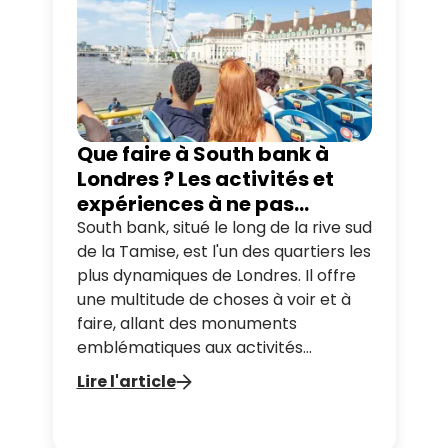
Que faire à South bank à
Londres ? Les activités et
expériences à ne pas
manquer
South bank, situé le long de la rive sud
de la Tamise, est l'un des quartiers les
plus dynamiques de Londres. Il offre
une multitude de choses à voir et à
faire, allant des monuments
emblématiques aux activités
culturelles captivantes. Dans cet
Lire l'article
article, nous vous guidons à travers
les incontournables de South bank
pour vous permettre de profiter au