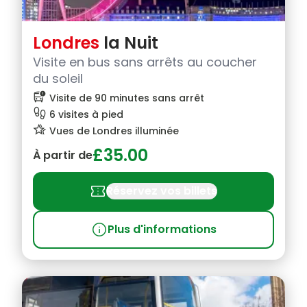
Londres
la Nuit
Visite en bus sans arrêts au coucher
du soleil
bus_alert
Visite de 90 minutes sans arrêt
footprint
6 visites à pied
hotel_class
Vues de Londres illuminée
£35.00
À partir de
confirmation_number
Réservez vos billets
info
Plus d'informations