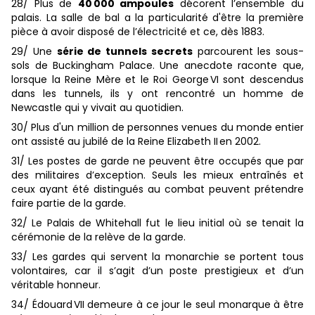
28/ Plus de
40 000 ampoules
décorent l’ensemble du
palais. La salle de bal a la particularité d'être la première
pièce à avoir disposé de l’électricité et ce, dès 1883.
29/ Une
série de tunnels secrets
parcourent les sous-
sols de Buckingham Palace. Une anecdote raconte que,
lorsque la Reine Mère et le Roi George VI sont descendus
dans les tunnels, ils y ont rencontré un homme de
Newcastle qui y vivait au quotidien.
30/ Plus d'un million de personnes venues du monde entier
ont assisté au jubilé de la Reine Elizabeth II en 2002.
31/ Les postes de garde ne peuvent être occupés que par
des militaires d’exception. Seuls les mieux entraînés et
ceux ayant été distingués au combat peuvent prétendre
faire partie de la garde.
32/ Le Palais de Whitehall fut le lieu initial où se tenait la
cérémonie de la relève de la garde.
33/ Les gardes qui servent la monarchie se portent tous
volontaires, car il s’agit d’un poste prestigieux et d’un
véritable honneur.
34/ Édouard VII demeure à ce jour le seul monarque à être