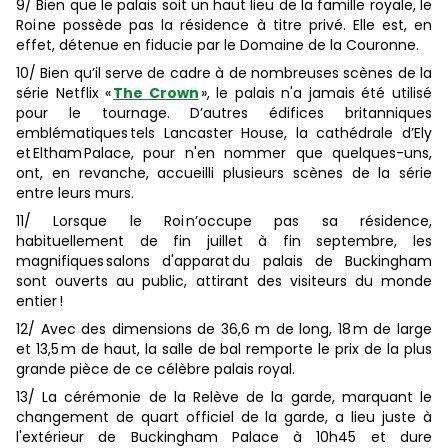
9/ Bien que le palais soit un haut lieu de la famille royale, le
Roi ne possède pas la résidence à titre privé. Elle est, en
effet, détenue en fiducie par le Domaine de la Couronne.
10/ Bien qu’il serve de cadre à de nombreuses scènes de la
série Netflix «
The Crown
», le palais n'a jamais été utilisé
pour le tournage. D’autres édifices britanniques
emblématiques tels Lancaster House, la cathédrale d’Ely
et Eltham Palace, pour n'en nommer que quelques-uns,
ont, en revanche, accueilli plusieurs scènes de la série
entre leurs murs.
11/ Lorsque le Roi n’occupe pas sa résidence,
habituellement de fin juillet à fin septembre, les
magnifiques salons d'apparat du palais de Buckingham
sont ouverts au public, attirant des visiteurs du monde
entier !
12/ Avec des dimensions de 36,6 m de long, 18 m de large
et 13,5 m de haut, la salle de bal remporte le prix de la plus
grande pièce de ce célèbre palais royal.
13/ La cérémonie de la Relève de la garde, marquant le
changement de quart officiel de la garde, a lieu juste à
l'extérieur de Buckingham Palace à 10h45 et dure