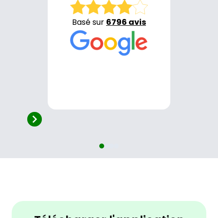
Basé sur
6796 avis
4.2/5 - 6796 avis
Review
1
of
4