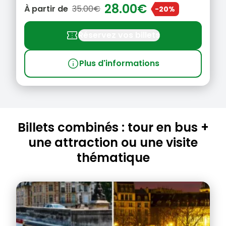
28.00€
À partir de
35.00€
-20%
confirmation_number
Réservez vos billets
info
Plus d'informations
Billets combinés : tour en bus +
une attraction ou une visite
thématique