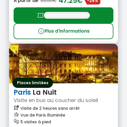
47.25€
À partir de
63.00€
-25%
confirmation_number
Réservez vos billets
info
Plus d'informations
Places limitées
Paris
La Nuit
Visite en bus au coucher du soleil
bus_alert
Visite de 2 heures sans arrêt
hotel_class
Vue de Paris illuminée
footprint
5 visites à pied