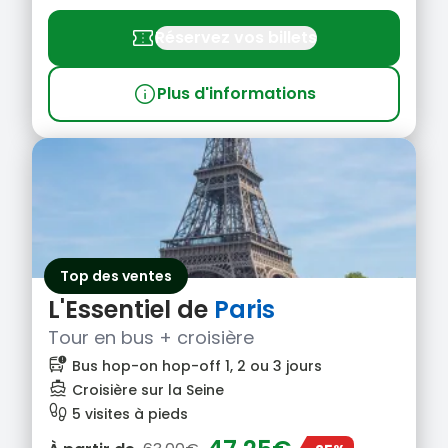
confirmation_number
Réservez vos billets
info
Plus d'informations
Top des ventes
L'Essentiel de
Paris
Tour en bus + croisière
bus_alert
Bus hop-on hop-off 1, 2 ou 3 jours
directions_boat
Croisière sur la Seine
footprint
5 visites à pieds