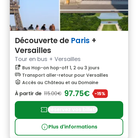
Découverte de
Paris
+
Versailles
Tour en bus + Versailles
bus_alert
Bus Hop-on hop-off 1, 2 ou 3 jours
airport_shuttle
Transport aller-retour pour Versailles
attractions
Accès au Château et au Domaine
97.75€
À partir de
115.00€
-15%
confirmation_number
Réservez vos billets
info
Plus d'informations