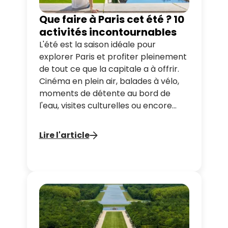
Que faire à Paris cet été ? 10
activités incontournables
L'été est la saison idéale pour
explorer Paris et profiter pleinement
de tout ce que la capitale a à offrir.
Cinéma en plein air, balades à vélo,
moments de détente au bord de
l'eau, visites culturelles ou encore
panoramas sur les toits de la ville : les
possibilités ne manquent pas pour
Lire l'article
profiter des beaux jours. Que vous
visitiez Paris en famille, entre amis ou
en solo, découvrez 10 idées pour
passer un été inoubliable dans la
capitale.