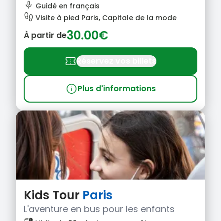
mic
Guidé en français
footprint
Visite à pied Paris, Capitale de la mode
30.00€
À partir de
confirmation_number
Réservez vos billets
info
Plus d'informations
Kids Tour
Paris
L'aventure en bus pour les enfants