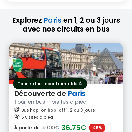
Explorez
Paris
en 1, 2 ou 3 jours
avec nos circuits en bus
Tour en bus incontournable 👍
Découverte de
Paris
Tour en bus + visites à pied
bus_alert
Bus hop-on hop-off 1, 2 ou 3 jours
footprint
5 visites à pied
36.75€
À partir de
49.00€
-25%