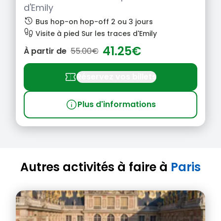
d'Emily
history
Bus hop-on hop-off 2 ou 3 jours
footprint
Visite à pied Sur les traces d'Emily
41.25€
À partir de
55.00€
confirmation_number
Réservez vos billets
info
Plus d'informations
Autres activités à faire à
Paris