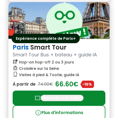
Expérience complète de Paris⭐
Paris
Smart Tour
Smart Tour Bus + bateau + guide IA
bus_alert
Hop-on hop-off 2 ou 3 jours
directions_boat
Croisière sur la Seine
phone_iphone
Visites à pied & Tootie, guide IA
66.60€
À partir de
74.00€
-10%
confirmation_number
Réservez vos billets
info
Plus d'informations