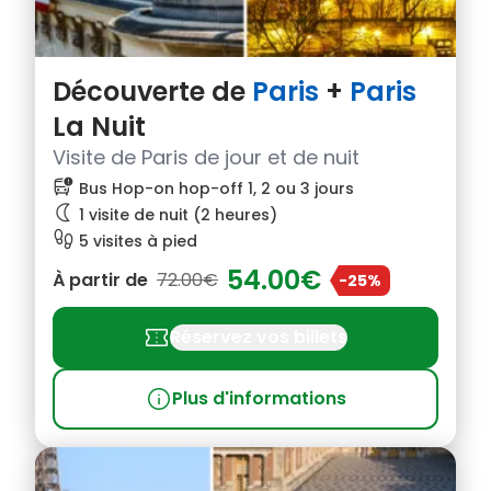
Découverte de
Paris
+
Paris
La Nuit
Visite de Paris de jour et de nuit
bus_alert
Bus Hop-on hop-off 1, 2 ou 3 jours
nightlight
1 visite de nuit (2 heures)
footprint
5 visites à pied
54.00€
À partir de
72.00€
-25%
confirmation_number
Réservez vos billets
info
Plus d'informations