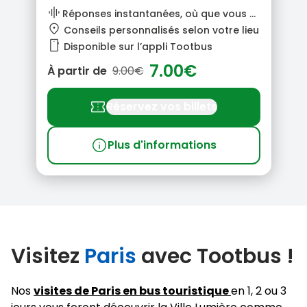
graphic_eq
Réponses instantanées, où que vous soyez
location_pin
Conseils personnalisés selon votre lieu
smartphone
Disponible sur l’appli Tootbus
7.00€
À partir de
9.00€
confirmation_number
Réservez vos billets
info
Plus d'informations
Visitez
Paris
avec Tootbus !
Nos
visites de Paris en bus touristique
en 1, 2 ou 3