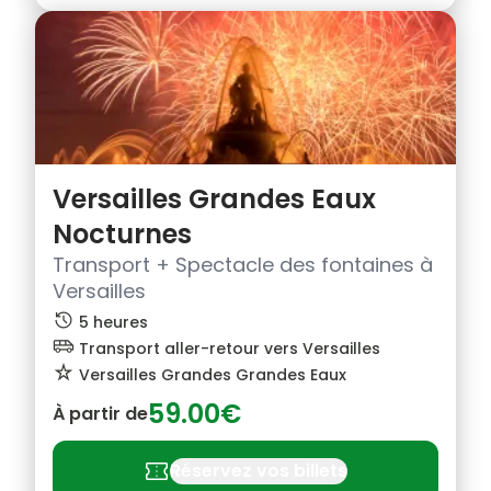
Versailles Grandes Eaux
Nocturnes
Transport + Spectacle des fontaines à
Versailles
history
5 heures
airport_shuttle
Transport aller-retour vers Versailles
star_rate
Versailles Grandes Grandes Eaux
59.00€
À partir de
confirmation_number
Réservez vos billets