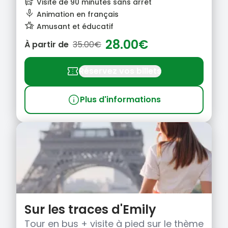
bus_alert
Visite de 90 minutes sans arrêt
mic_none
Animation en français
hotel_class
Amusant et éducatif
28.00€
À partir de
35.00€
confirmation_number
Réservez vos billets
info
Plus d'informations
Sur les traces d'Emily
Tour en bus + visite à pied sur le thème