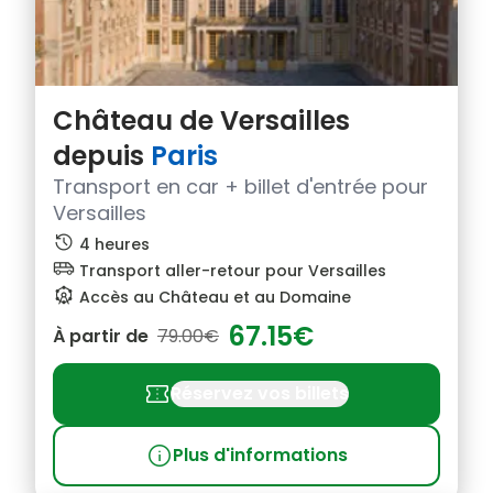
Château de Versailles
depuis
Paris
Transport en car + billet d'entrée pour
Versailles
history
4 heures
airport_shuttle
Transport aller-retour pour Versailles
attractions
Accès au Château et au Domaine
67.15€
À partir de
79.00€
confirmation_number
Réservez vos billets
info
Plus d'informations